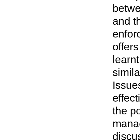
betwe
and t
enfor
offer
learn
simila
Issue
effec
the po
manag
discu