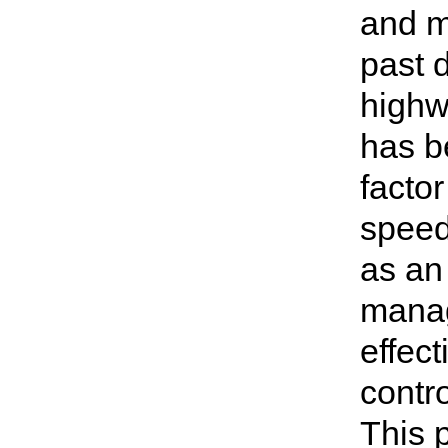
and m
past 
highw
has b
factor
speed
as an 
manag
effec
contro
This 