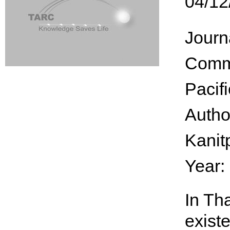
04/12
Journ
Commu
Pacif
Autho
Kanit
Year:
In Th
exist