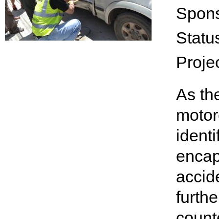
Spon
Statu
Proje
As th
motor
identi
encap
accid
furthe
count