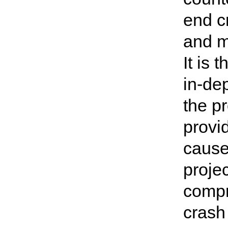
end c
and m
It is 
in-de
the pr
provi
cause
proje
compr
crash