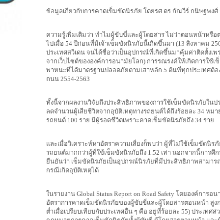
ข้อมูลเกี่ยวกับการคาดเข็มขัดนิรภัย โดยรศ.ดร.กัณวีร์ กนิษฐพงศ
ความรู้เพิ่มเติมว่า ทำไมผู้ขับขี่และผู้โดยสาร ไม่ว่าตอนหน้าหร
ไปเมื่อ 54 ปีก่อนที่มีเจ้าเข็มขัดนิรภัยนี้เกิดขึ้นมา (13 สิงหาคม 
ประเทศสวีเดน จนได้ชื่อว่าเป็นอุปกรณ์ที่เกิดขึ้นมาคุ้มค่าติดตั้งเ
จากเว็บไซต์ขององค์การอนามัยโลก) การรณรงค์ให้เกิดการใช้เข็
พาหนะที่ได้มาตรฐานปลอดภัยตามเสาหลัก 5 ต้นที่ทุกประเทศต
ถนน 2554-2563
ทั้งนี้จากผลงานวิจัยถึงประสิทธิภาพของการใช้เข็มขัดนิรภัยใน
ลดจำนวนผู้เสียชีวิตจากอุบัติเหตุทางรถยนต์ได้ถึงร้อยละ 34 หมา
รถยนต์ 100 ราย มีผู้รอดชีวิตเพราะคาดเข็มขัดนิรภัยถึง 34 ราย
และเมื่อวิเคราะห์หาอัตราความเสี่ยงก็พบว่า ผู้ที่ไม่ใช้เข็มขัดนิรภัย
รถยนต์มากกว่าผู้ที่ใช้เข็มขัดนิรภัยถึง 1.52 เท่า นอกจากนี้การ
ยืนยันว่า เข็มขัดนิรภัยเป็นอุปกรณ์นิรภัยที่มีประสิทธิภาพสา
กรณีเกิดอุบัติเหตุได้
ในรายงาน Global Status Report on Road Safety โดยองค์การอนา
อัตราการคาดเข็มขัดนิรภัยของผู้ขับขี่และผู้โดยสารตอนหน้า สูงก
ต่ำเมื่อเปรียบเทียบกับประเทศอื่น ๆ คือ อยู่ที่ร้อยละ 55) ประเทศ