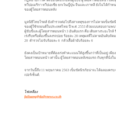
กฎหมายการคาดเข็มขัดนิรภัยทั้งผู้ขับขี่ ผู้โดยสารตอนหน้า แ
ทวีปอเมริกา ทวีปเอเชีย ยกเว้นญี่ปุ่น จีนและเกาหลี ยังไม่ได้ก
ของผู้โดยสารตอนหลัง
มูลนิธิไทยโรดส์ ยังสำรวจต่อไปถึงสาเหตุของการไม่คาดเข็มขัด
ของผู้ใช้รถยนต์ในประเทศไทย ปี พ.ศ. 2553 ด้วยแบบสอบถามพบว่
ผู้ขับขี่และผู้โดยสารตอนหน้า 3 อันดับแรก คือ เดินทางระยะใกล้
เร่งรีบหรือต้องขึ้นลงรถบ่อย ร้อยละ 28 เหตุผลที่ไม่คาดอันดับถัดม
20 ตำรวจไม่จับร้อยละ 6 กลัวเสื้อผ้ายับร้อยละ 6
ยังคงเป็นเป้าหมายที่ต้องเร่งทำคะแนนให้สูงขึ้นกว่าที่เป็นอยู่ เพียงแ
โดยสารตอนหน้า เท่านั้น ผู้โดยสารตอนหลังของรถ กับทุกที่นั
จากวันนี้ถึง 11 พฤษภาคม 2563 เข็มขัดนิรภัยน่าจะได้ฉลองครบ 
เปอร์เซ็นต์.
ไฟเหลือง
failuang@dailynews.co.th