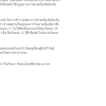
ละผู้โดยสารตอนหลัง ในขณะที่บางประเทศในแถบ
ำหนดให้บังคับใช้กฎหมายการคาดเข็มขัดนิรภัย
นิรภัย ในการสำรวจอัตราการคาดเข็มขัดนิรภัย
า สาเหตุส่วนใหญ่ของการไม่คาดเข็มขัดฯ ทั้ง
 ร้อยละ 51 ไม่ได้ขับขี่ออกถนนใหญ่ ร้อยละ 29
า คือ ลืมร้อยละ 22 รู้สึกอึดอัด ไม่สบายร้อยละ
ต่ขอบเขตไม่ถูกจำกัดอยู่เพียงผู้ขับขี่ กับผู้
่งในรถโดยสารสาธารณะ
61 ปี พร้อม ๆ กับคนไทยที่คาดทะลุ 100