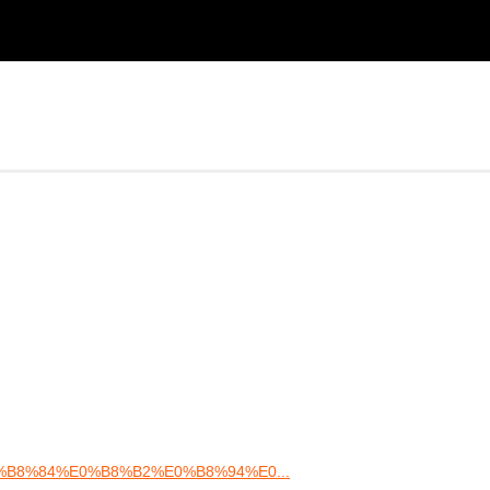
40/%E0%B8%84%E0%B8%B2%E0%B8%94%E0...