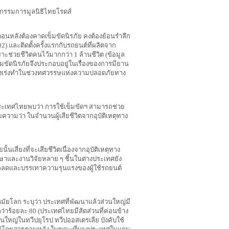
์ กรรมการมูลนิธิไทยโรดส์
ือตอนหลังต้องคาดเข็มขัดนิรภัย คงต้องย้อนรำลึก
2502) และติดตั้งครั้งแรกกับรถยนต์ที่ผลิตจาก
พราะช่วยชีวิตคนไว้มากกว่า 1 ล้านชีวิต (ข้อมูล
มขัดนิรภัยจึงประกอบอยู่ในเรื่องของการมียาน
้องเร่งทำในช่วงทศวรรษแห่งความปลอดภัยทาง
ประเทศไทยพบว่า การใช้เข็มขัดฯ สามารถช่วย
ยความว่า ในจำนวนผู้เสียชีวิตจากอุบัติเหตุทาง
นั้นเสี่ยงที่จะเสียชีวิตเนื่องจากอุบัติเหตุทาง
ศึกษาและงานวิจัยหลาย ๆ ชิ้นในต่างประเทศยัง
มารถลดและบรรเทาความรุนแรงของผู้ใช้รถยนต์
มัยโลก ระบุว่า ประเทศที่พัฒนาแล้วส่วนใหญ่มี
ว่าร้อยละ 80 (ประเทศไทยมีสัดส่วนที่ค่อนข้าง
ส่วนใหญ่ในทวีปยุโรป ทวีปออสเตรเลีย บังคับใช้