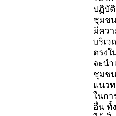
ปฏิบัต
ชุมชนเ
มีความ
บริเว
ตรงในเ
จะนำแ
ชุมชน
แนวทา
ในการ
อื่น ท