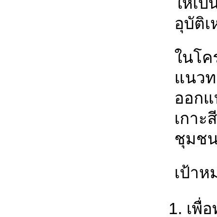
ให้เป
อุบัต
ในโคร
แนวทา
ออกแบ
เกาะส
ชุมช
เป้าห
เพื