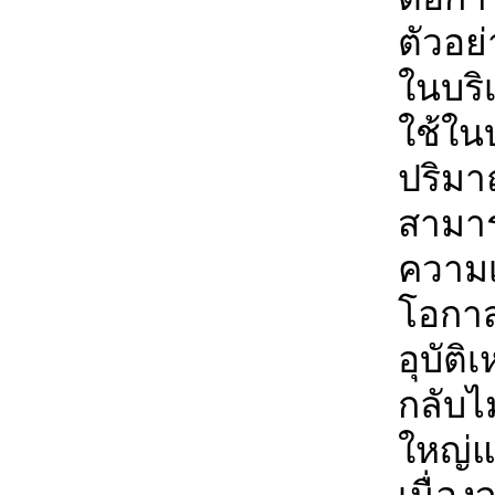
ตัวอย
ในบร
ใช้ใน
ปริมา
สามา
ความเ
โอกาส
อุบัติ
กลับไ
ใหญ่แ