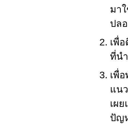
มาใ
ปลอ
เพื
ที่น
เพื่
แนว
เผยแ
ปัญ