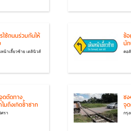
ใช้ถนนร่วมกันให้
ข้อ
ย
นัก
หน้าเลี้ยวซ้าย เดลินิวส์
คอลั
ตุจุดตัดทาง
ชง
ำไมถึงเกิดซ้ำซาก
จุ
อิศรา
กรุ