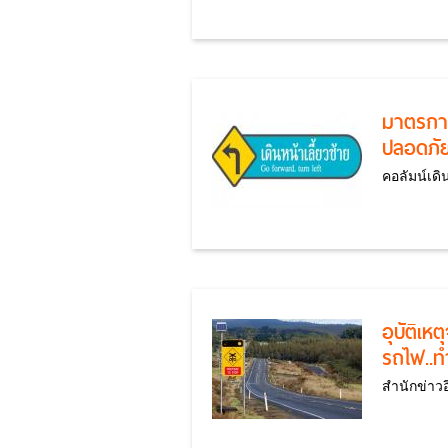
มาตรการ
ปลอดภั
คอลัมน์เดิน
อุบัติเห
รถไฟ..ท
สำนักข่าว