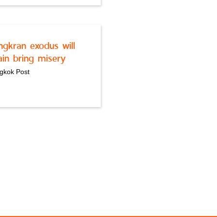
ngkran exodus will
ain bring misery
gkok Post