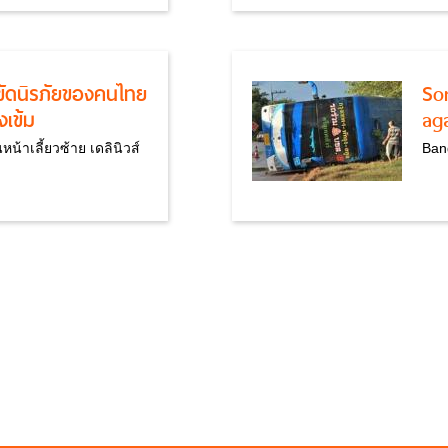
ขัดนิรภัยของคนไทย
So
งเข้ม
ag
หน้าเลี้ยวซ้าย เดลินิวส์
Ban