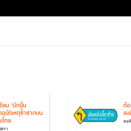
ยน ‘นักปั่น
ต้
ยุดอุบัติเหตุซ้ำซากบน
ลง
องไทย
คอลั
อิศรา