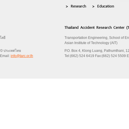
Research
Education
Thailand Accident Research Center (
โลยี
Transportation Engineering, School of E
Asian Institute of Technology (AIT)
120 ประเทศไทย
P.O. Box 4, Klong Luang, Pathumthani, 1
 Email:
info@tarc.or.th
Tel:(662) 524 6419 Fax:(662) 524 5509 