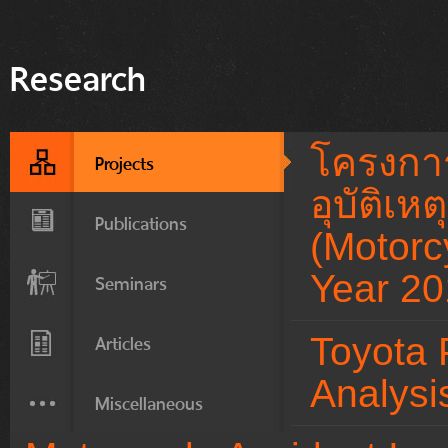
Research
โครงกา
Projects
อุบัติเ
Publications
(Motorc
Year 20
Seminars
Articles
Toyota 
Analysi
Miscellaneous