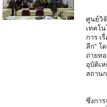
ศูนย์วิ
เทคโนโ
การ เรื
ลึก” โ
ถ่ายทอ
อุบัติเ
สถานก
ซึ่งการ