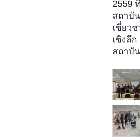
2559 ท
สถาบัน
เชี่ยว
เชิงลึก
สถาบัน