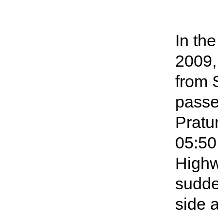
In th
2009, 
from 
passe
Pratu
05:50,
Highw
sudde
side 