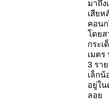
มาถึง
เสียห
คอนกร
โดยส
กระเด
เมตร ห
3 ราย
เล็กน้
อยู่ใ
ลอย