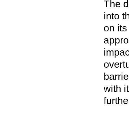
The d
into 
on its
appro
impac
overt
barrie
with 
furthe