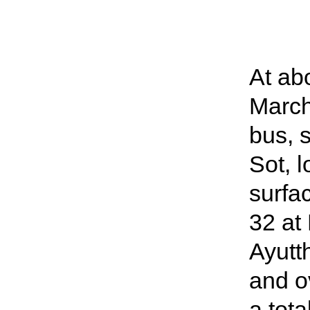
At ab
March
bus, 
Sot, 
surfa
32 at
Ayutth
and o
a tota