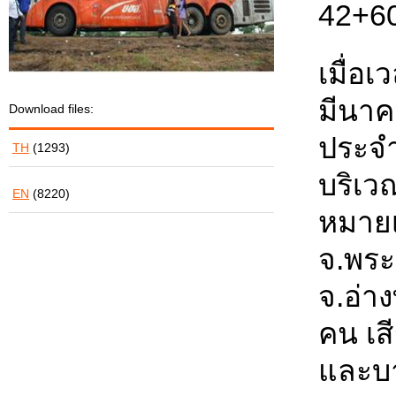
42+6
เมื่อ
มีนาค
Download files:
ประจำ
TH
(1293)
บริเว
EN
(8220)
หมายเ
จ.พระ
จ.อ่า
คน เส
และบา