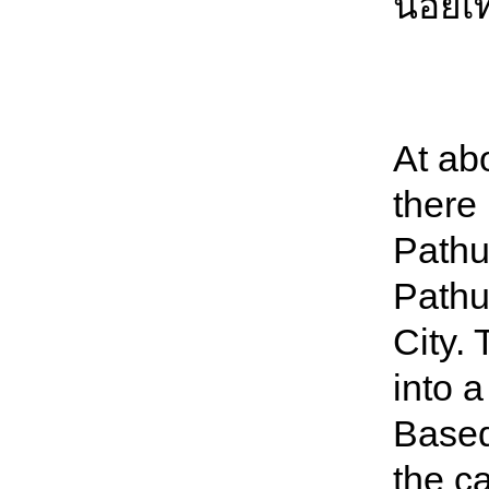
น้อยเท
At ab
there 
Pathu
Pathu
City.
into a
Based
the ca