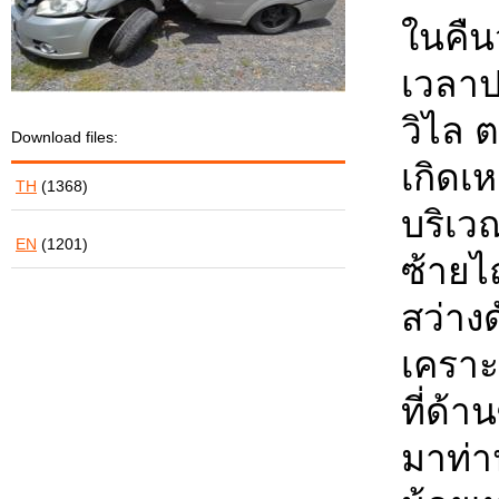
ในคืน
เวลาป
วิไล 
Download files:
เกิดเ
TH
(1368)
บริเว
EN
(1201)
ซ้ายไ
สว่าง
เคราะ
ที่ด้า
มาท่า