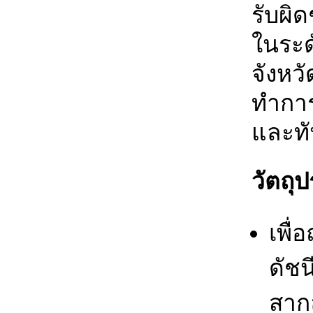
รับผิด
ในระด
จังห
ทำการ
และทั
วัตถุ
เพื่
ดัช
สากล