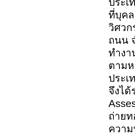
ประเท
ที่บุ
วิศวก
ถนน จ
ทำงา
ตามหล
ประเท
จึงได
Asses
ถ่ายท
ความป