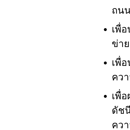
ถนน
เพื
ข่า
เพื
ควา
เพื่
ดัช
ควา