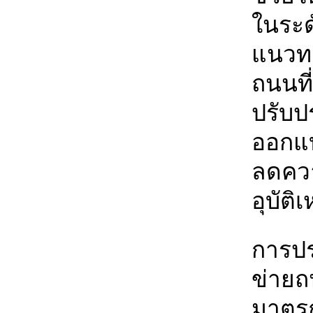
ในระด
แนวทา
ถนนที
ปรับป
ออกแบ
ลดควา
อุบัติ
การปร
ข่ายถ
มาตร