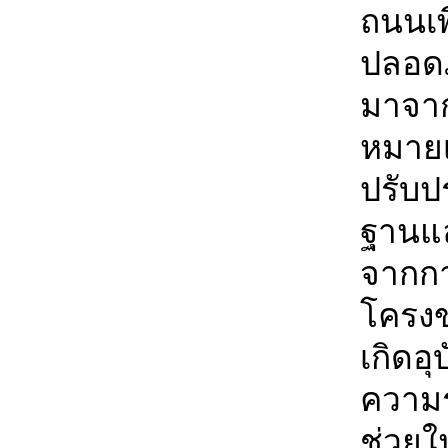
ถนนเพ
ปลอดภั
มาจาก
หมายเ
ปรับป
ฐานแล
จากก
โครงข
เกิดอุ
ความร
ช่วยใ