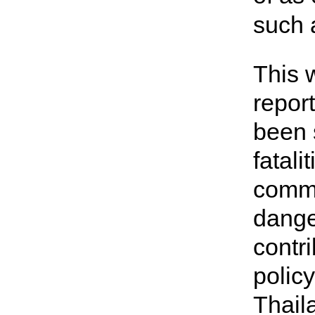
such 
This w
repor
been 
fatali
commo
dange
contr
polic
Thaila