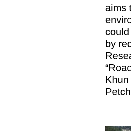
aims t
envir
could 
by re
Resea
“Road 
Khun 
Petc