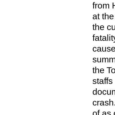
from 
at the
the c
fatali
cause
summa
the T
staff
docum
crash
of as 