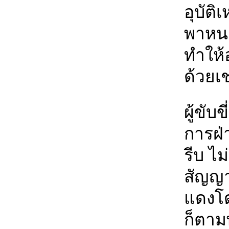
อุบัติ
พาหนะ
ทำให้อ
ด้วยเช
ผู้ขับ
การฝ่
รีบ ไ
สัญญา
แดงโด
ก็ตา