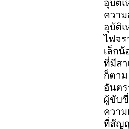
อุบัติ
ความส
อุบัต
ไฟจรา
เล็กน้
ที่มีส
ก็ตาม 
อันตรา
ผู้ขับ
ความเ
ที่สั