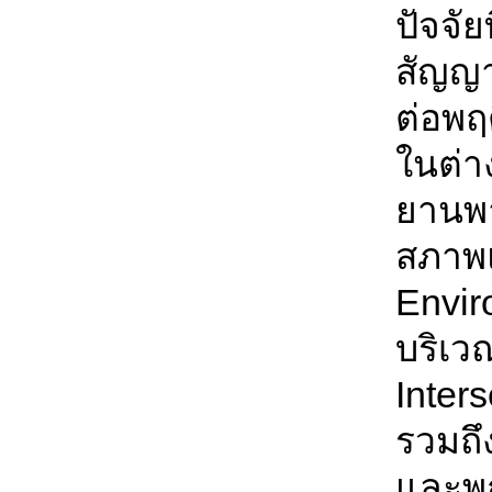
ปัจจัย
สัญญา
ต่อพ
ในต่า
ยานพาห
สภาพแ
Envi
บริเว
Inters
รวมถ
และพฤ