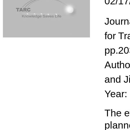
02/17
Journ
for Tr
pp.20
Autho
and J
Year:
The e
plann