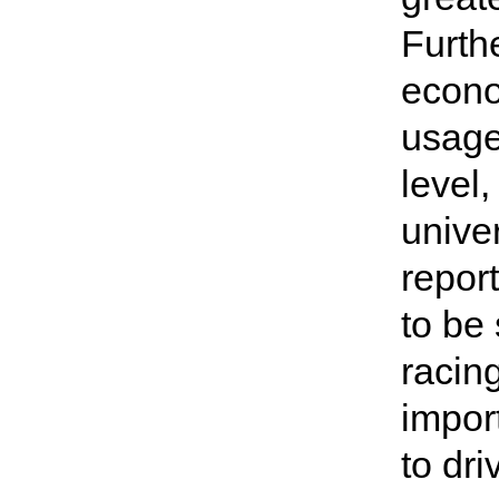
Furthe
econo
usage
level,
univer
report
to be 
racin
import
to dr