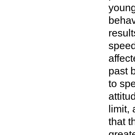
young
behav
resul
speed
affec
past 
to sp
attit
limit,
that 
greate